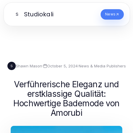
Studiokali
S
News
Shawn Mason
·
October 5, 2024
·
News & Media Publishers
S
Verführerische Eleganz und
erstklassige Qualität:
Hochwertige Bademode von
Amorubi