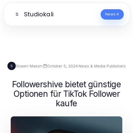
Studiokali
S
News
Shawn Mason
·
October 5, 2024
·
News & Media Publishers
S
Followershive bietet günstige
Optionen für TikTok Follower
kaufe