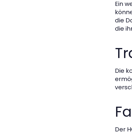
Ein w
könne
die D
die i
Tr
Die k
ermög
versc
Fa
Der H