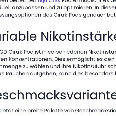
en bietet. Der
Pod ermöglicht es de
hqd cirak
iduell anzupassen und zu optimieren. In dies
sungsoptionen des Cirak Pods genauer bet
riable Nikotinstär
QD Cirak Pod ist in verschiedenen Nikotinstärke
en Konzentrationen. Dies ermöglicht es den B
inmenge zu wählen und ihre Nikotinzufuhr sc
as Rauchen aufgeben, kann dies besonders hi
schmacksvariant
ietet eine breite Palette von Geschmacksric