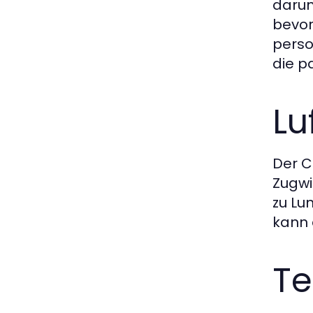
darun
bevor
perso
die p
Lu
Der C
Zugwi
zu Lu
kann 
Te