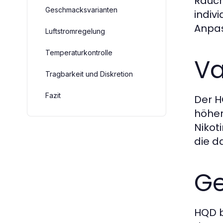
Rauch
Geschmacksvarianten
indiv
Anpas
Luftstromregelung
Temperaturkontrolle
Va
Tragbarkeit und Diskretion
Fazit
Der H
höher
Nikot
die d
Ge
HQD b