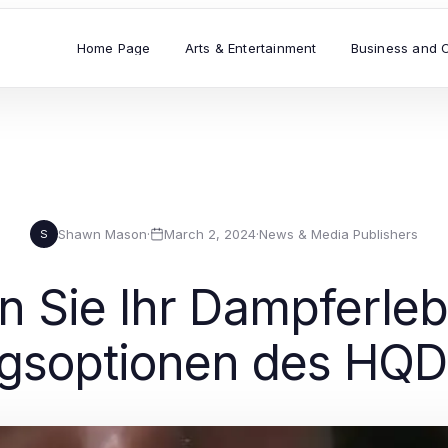
Home Page
Arts & Entertainment
Business and 
Shawn Mason
·
March 2, 2024
·
News & Media Publishers
S
n Sie Ihr Dampferleb
soptionen des HQD