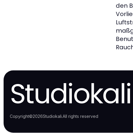
den B
Vorli
Lufts
maßge
Benut
Rauch
Studiokali
Copyright
©
2026
Studiokali
.
All rights reserved