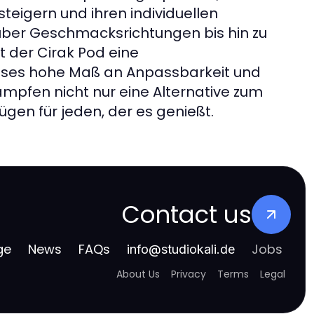
teigern und ihren individuellen
 über Geschmacksrichtungen bis hin zu
 der Cirak Pod eine
eses hohe Maß an Anpassbarkeit und
ampfen nicht nur eine Alternative zum
gen für jeden, der es genießt.
Contact us
ge
News
FAQs
Jobs
info
@
studiokali.de
About Us
Privacy
Terms
Legal