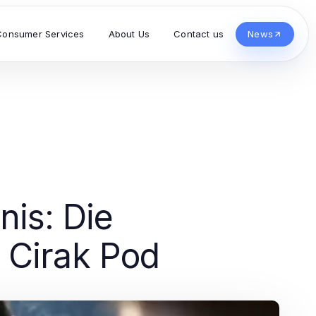
Consumer Services
About Us
Contact us
News
nis: Die
 Cirak Pod