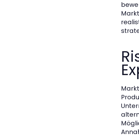
bewer
Mark
reali
strat
Ri
Ex
Markt
Produ
Unter
alter
Mögli
Annah