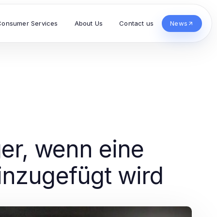
Consumer Services
About Us
Contact us
News
er, wenn eine
inzugefügt wird