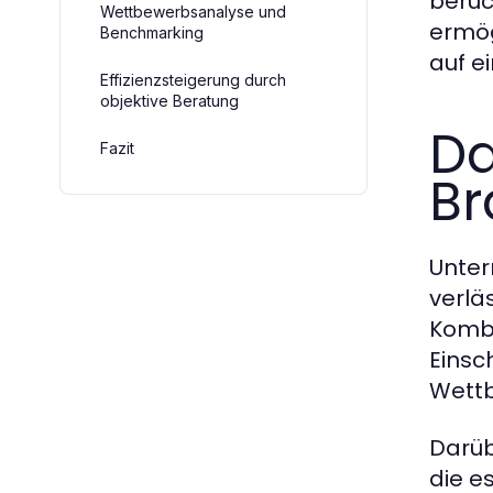
berüc
Wettbewerbsanalyse und
ermög
Benchmarking
auf e
Effizienzsteigerung durch
objektive Beratung
Da
Fazit
Br
Unter
verlä
Kombi
Einsc
Wettb
Darüb
die e