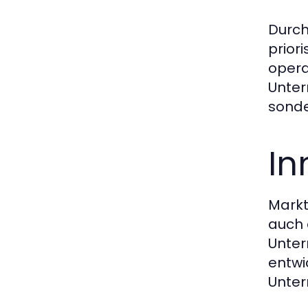
Durch
prior
opera
Unter
sonde
In
Markt
auch 
Unter
entwi
Unter