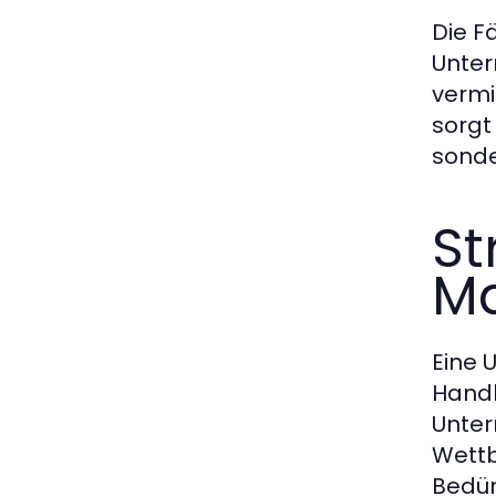
Die Fä
Unter
vermi
sorgt
sonde
St
Ma
Eine 
Handl
Unter
Wettb
Bedür