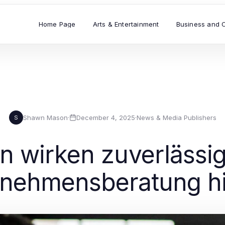
Home Page
Arts & Entertainment
Business and 
Shawn Mason
·
December 4, 2025
·
News & Media Publishers
S
n wirken zuverlässig
rnehmensberatung h