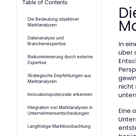
Table of Contents
Di
Ma
Die Bedeutung objektiver
Marktanalysen
Datenanalyse und
In ei
Branchenexpertise
über 
Risikominimierung durch externe
Entsc
Expertise
Persp
Strategische Empfehlungen aus
gewin
Marktanalysen
nicht
unter
Innovationspotenziale erkennen
Integration von Marktanalysen in
Eine 
Unternehmensentscheidungen
Unter
Langfristige Marktbeobachtung
entst