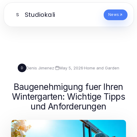
Studiokali
S
News
Denis Jimenez
·
May 5, 2026
·
Home and Garden
D
Baugenehmigung fuer Ihren
Wintergarten: Wichtige Tipps
und Anforderungen