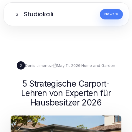
Studiokali
S
News
Denis Jimenez
·
May 11, 2026
·
Home and Garden
D
5 Strategische Carport-
Lehren von Experten für
Hausbesitzer 2026