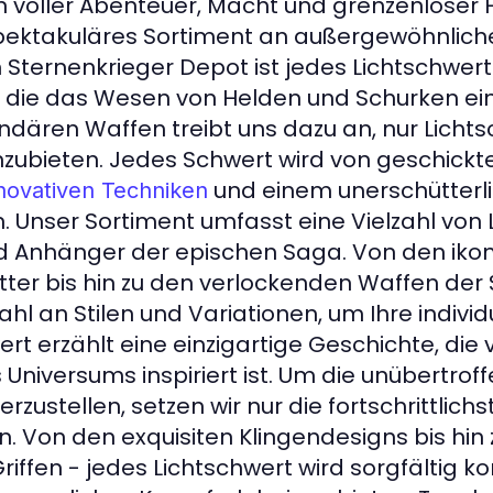
n voller Abenteuer, Macht und grenzenloser 
pektakuläres Sortiment an außergewöhnlich
m Sternenkrieger Depot ist jedes Lichtschwert
, die das Wesen von Helden und Schurken ei
endären Waffen treibt uns dazu an, nur Licht
nzubieten. Jedes Schwert wird von geschickt
und einem unerschütterl
novativen Techniken
. Unser Sortiment umfasst eine Vielzahl von
d Anhänger der epischen Saga. Von den iko
tter bis hin zu den verlockenden Waffen der 
ahl an Stilen und Variationen, um Ihre indivi
ert erzählt eine einzigartige Geschichte, die
Universums inspiriert ist. Um die unübertroff
rzustellen, setzen wir nur die fortschrittlich
. Von den exquisiten Klingendesigns bis hin
ffen - jedes Lichtschwert wird sorgfältig ko