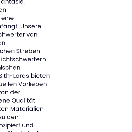
Fantasie,
en
 eine
nfängt. Unsere
schwerter von
en
ichen Streben
 Lichtschwertern
nischen
Sith-Lords bieten
duellen Vorlieben
 von der
ene Qualität
sten Materialien
 zu den
nzipiert und