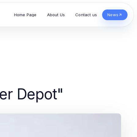
Home Page
About Us
Contact us
News
er Depot"