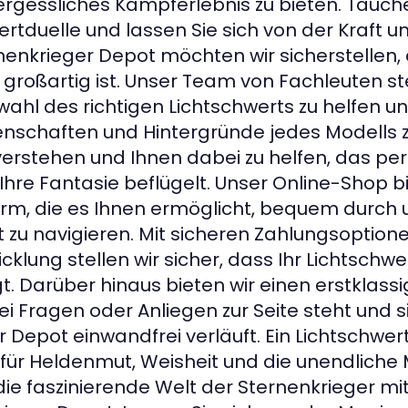
ergessliches Kampferlebnis zu bieten. Tauchen
rtduelle und lassen Sie sich von der Kraft u
nenkrieger Depot möchten wir sicherstellen, 
 großartig ist. Unser Team von Fachleuten st
wahl des richtigen Lichtschwerts zu helfen u
enschaften und Hintergründe jedes Modells zu
verstehen und Ihnen dabei zu helfen, das per
 Ihre Fantasie beflügelt. Unser Online-Shop b
orm, die es Ihnen ermöglicht, bequem durch 
t zu navigieren. Mit sicheren Zahlungsoption
lung stellen wir sicher, dass Ihr Lichtschwe
gt. Darüber hinaus bieten wir einen erstklass
i Fragen oder Anliegen zur Seite steht und si
 Depot einwandfrei verläuft. Ein Lichtschwert 
für Heldenmut, Weisheit und die unendliche
 die faszinierende Welt der Sternenkrieger m