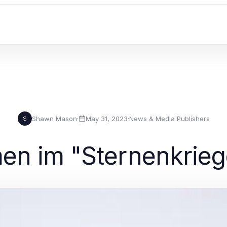
Shawn Mason
·
May 31, 2023
·
News & Media Publishers
S
en im "Sternenkrieg