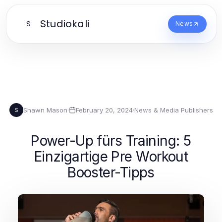
Studiokali
S
News
Shawn Mason
·
February 20, 2024
·
News & Media Publishers
S
Power-Up fürs Training: 5
Einzigartige Pre Workout
Booster-Tipps