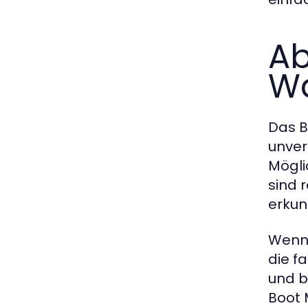
Ab
W
Das B
unver
Mögli
sind 
erkun
Wenn 
die f
und b
Boot 