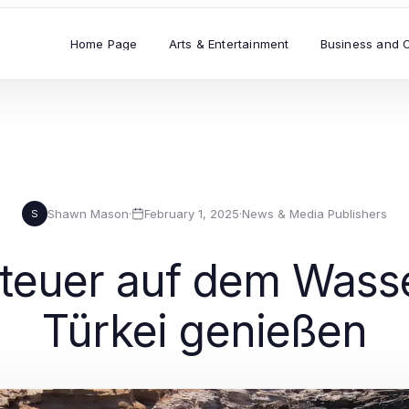
Home Page
Arts & Entertainment
Business and 
Shawn Mason
·
February 1, 2025
·
News & Media Publishers
S
nteuer auf dem Wasse
Türkei genießen