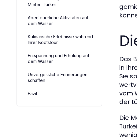
Mieten Türkei
gemie
könne
Abenteuerliche Aktivitäten auf
dem Wasser
Di
Kulinarische Erlebnisse während
Ihrer Bootstour
Entspannung und Erholung auf
Das B
dem Wasser
in Ih
Unvergessliche Erinnerungen
Sie s
schaffen
wertv
vom W
Fazit
der t
Die M
Türke
wenig