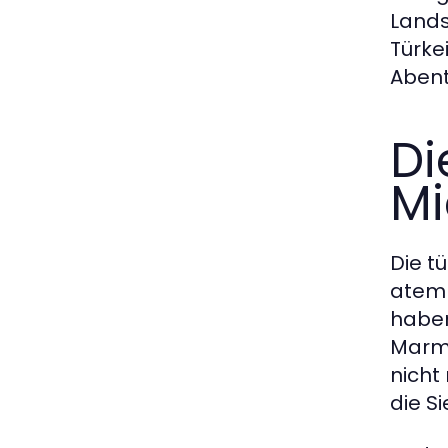
Lands
Türke
Abent
Di
Mi
Die tü
atemb
haben
Marma
nicht
die S