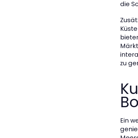
die S
Zusät
Küste
biete
Märkt
inter
zu ge
Ku
Bo
Ein w
genie
Meere