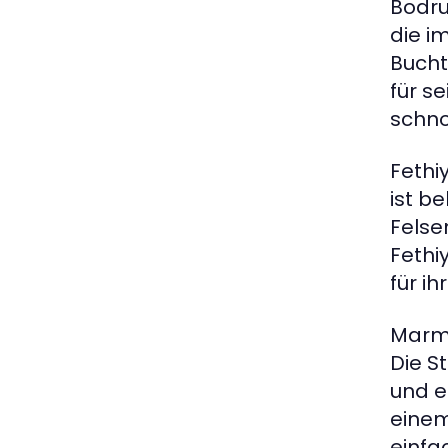
Bodru
die i
Bucht
für s
schno
Fethiy
ist b
Felse
Fethi
für i
Marma
Die S
und e
einem
einfa