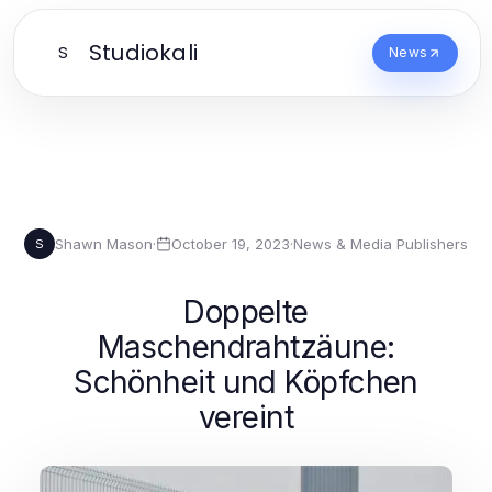
Studiokali
S
News
Shawn Mason
·
October 19, 2023
·
News & Media Publishers
S
Doppelte
Maschendrahtzäune:
Schönheit und Köpfchen
vereint