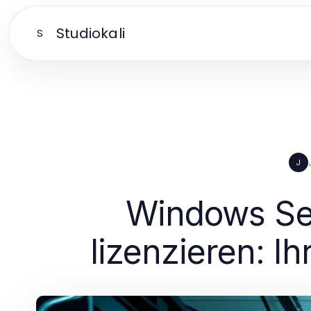
Studiokali
S
J
Windows Ser
lizenzieren: I