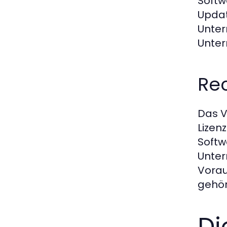
Softw
Updat
Unter
Unte
Re
Das V
Lizen
Softw
Unter
Vorau
gehör
Di