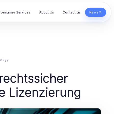
Consumer Services
About Us
Contact us
News
ology
rechtssicher
re Lizenzierung