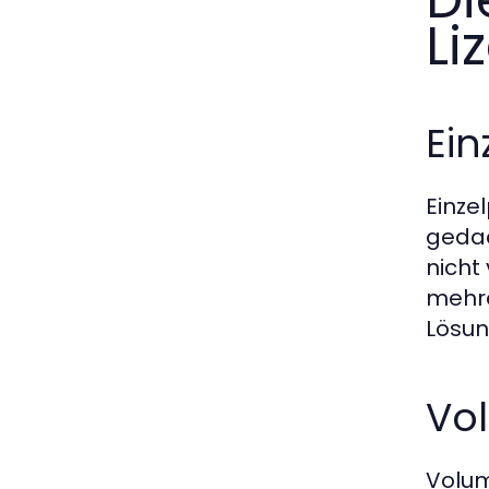
Li
Ein
Einze
gedac
nicht
mehre
Lösun
Vol
Volum