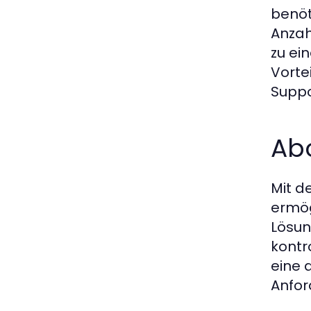
benöt
Anzah
zu ei
Vorte
Suppo
Ab
Mit d
ermög
Lösun
kontr
eine 
Anfor