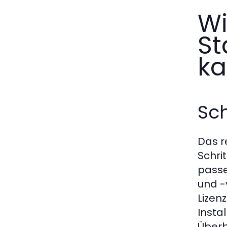
Wi
St
k
Sch
Das r
Schri
passe
und -
Lizenz
Insta
Überb