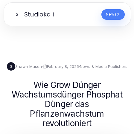
Studiokali
S
News
Shawn Mason
·
February 8, 2025
·
News & Media Publishers
S
Wie Grow Dünger
Wachstumsdünger Phosphat
Dünger das
Pflanzenwachstum
revolutioniert