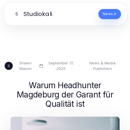
Studiokali
S
News
Shawn
September 17,
News & Media
·
·
S
Mason
2025
Publishers
Warum Headhunter
Magdeburg der Garant für
Qualität ist