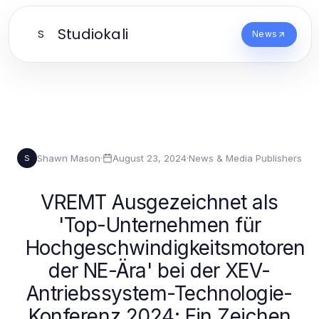
Studiokali
S
News
Shawn Mason
·
August 23, 2024
·
News & Media Publishers
S
VREMT Ausgezeichnet als
'Top-Unternehmen für
Hochgeschwindigkeitsmotoren
der NE-Ära' bei der XEV-
Antriebssystem-Technologie-
Konferenz 2024: Ein Zeichen