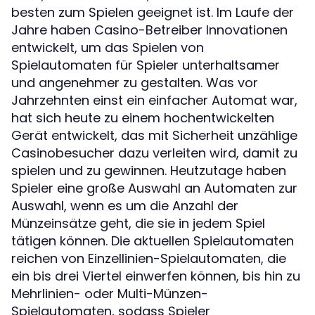
besten zum Spielen geeignet ist. Im Laufe der
Jahre haben Casino-Betreiber Innovationen
entwickelt, um das Spielen von
Spielautomaten für Spieler unterhaltsamer
und angenehmer zu gestalten. Was vor
Jahrzehnten einst ein einfacher Automat war,
hat sich heute zu einem hochentwickelten
Gerät entwickelt, das mit Sicherheit unzählige
Casinobesucher dazu verleiten wird, damit zu
spielen und zu gewinnen. Heutzutage haben
Spieler eine große Auswahl an Automaten zur
Auswahl, wenn es um die Anzahl der
Münzeinsätze geht, die sie in jedem Spiel
tätigen können. Die aktuellen Spielautomaten
reichen von Einzellinien-Spielautomaten, die
ein bis drei Viertel einwerfen können, bis hin zu
Mehrlinien- oder Multi-Münzen-
Spielautomaten, sodass Spieler