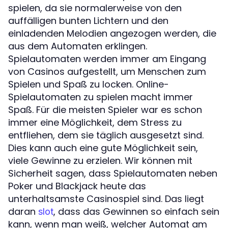
spielen, da sie normalerweise von den
auffälligen bunten Lichtern und den
einladenden Melodien angezogen werden, die
aus dem Automaten erklingen.
Spielautomaten werden immer am Eingang
von Casinos aufgestellt, um Menschen zum
Spielen und Spaß zu locken. Online-
Spielautomaten zu spielen macht immer
Spaß. Für die meisten Spieler war es schon
immer eine Möglichkeit, dem Stress zu
entfliehen, dem sie täglich ausgesetzt sind.
Dies kann auch eine gute Möglichkeit sein,
viele Gewinne zu erzielen. Wir können mit
Sicherheit sagen, dass Spielautomaten neben
Poker und Blackjack heute das
unterhaltsamste Casinospiel sind. Das liegt
daran
, dass das Gewinnen so einfach sein
slot
kann, wenn man weiß, welcher Automat am