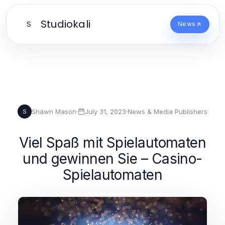
Studiokali
S
News
Shawn Mason
·
July 31, 2023
·
News & Media Publishers
S
Viel Spaß mit Spielautomaten
und gewinnen Sie – Casino-
Spielautomaten