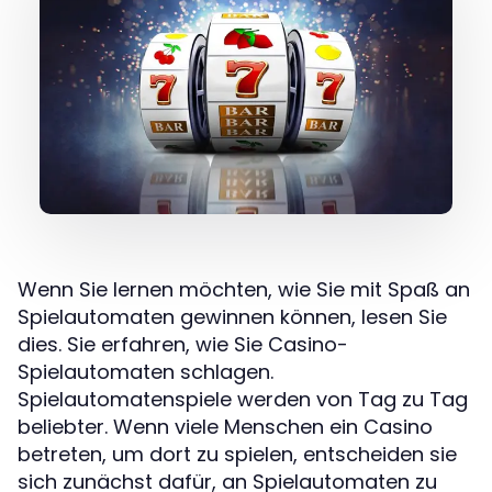
Wenn Sie lernen möchten, wie Sie mit Spaß an
Spielautomaten gewinnen können, lesen Sie
dies. Sie erfahren, wie Sie Casino-
Spielautomaten schlagen.
Spielautomatenspiele werden von Tag zu Tag
beliebter. Wenn viele Menschen ein Casino
betreten, um dort zu spielen, entscheiden sie
sich zunächst dafür, an Spielautomaten zu