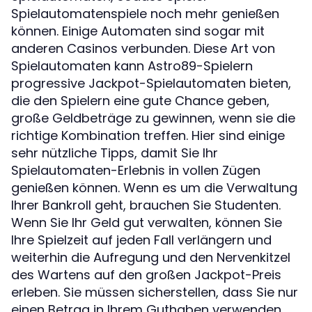
Spielautomatenspiele noch mehr genießen
können. Einige Automaten sind sogar mit
anderen Casinos verbunden. Diese Art von
Spielautomaten kann Astro89-Spielern
progressive Jackpot-Spielautomaten bieten,
die den Spielern eine gute Chance geben,
große Geldbeträge zu gewinnen, wenn sie die
richtige Kombination treffen. Hier sind einige
sehr nützliche Tipps, damit Sie Ihr
Spielautomaten-Erlebnis in vollen Zügen
genießen können. Wenn es um die Verwaltung
Ihrer Bankroll geht, brauchen Sie Studenten.
Wenn Sie Ihr Geld gut verwalten, können Sie
Ihre Spielzeit auf jeden Fall verlängern und
weiterhin die Aufregung und den Nervenkitzel
des Wartens auf den großen Jackpot-Preis
erleben. Sie müssen sicherstellen, dass Sie nur
einen Betrag in Ihrem Guthaben verwenden,