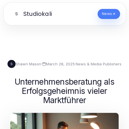
Studiokali
S
News
Shawn Mason
·
March 28, 2025
·
News & Media Publishers
S
Unternehmensberatung als
Erfolgsgeheimnis vieler
Marktführer