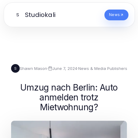
Studiokali
S
News
Shawn Mason
·
June 7, 2024
·
News & Media Publishers
S
Umzug nach Berlin: Auto
anmelden trotz
Mietwohnung?