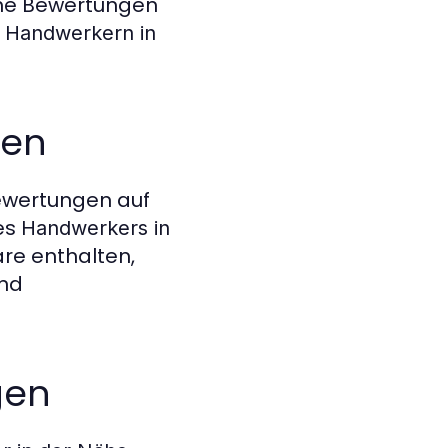
che Bewertungen
n
Handwerkern in
gen
Bewertungen auf
des
Handwerkers in
re enthalten,
und
gen