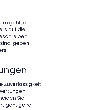
um geht, die
ers auf die
beschreiben.
 sind, geben
.
ers
tungen
e Zuverlässigkeit
Bewertungen
meiden Sie
cht genügend