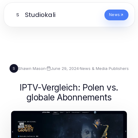
Studiokali
S
News
Shawn Mason
·
June 29, 2024
·
News & Media Publishers
S
IPTV-Vergleich: Polen vs.
globale Abonnements