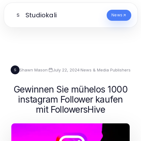
Studiokali
S
News
Shawn Mason
·
July 22, 2024
·
News & Media Publishers
S
Gewinnen Sie mühelos 1000
instagram Follower kaufen
mit FollowersHive