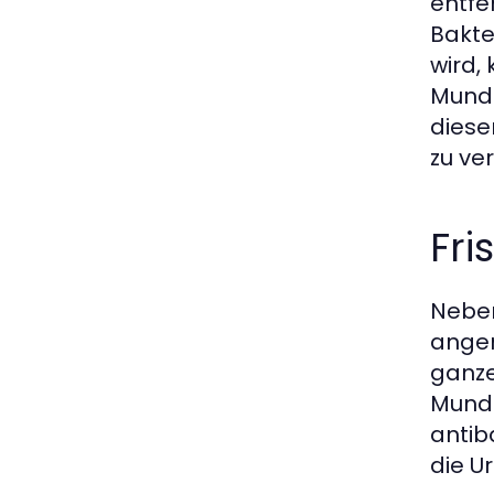
entfe
Bakte
wird,
Mundg
diese
zu ver
Fr
Neben
angen
ganze
Mundg
antib
die U