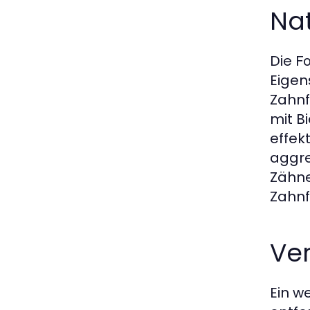
Nat
Die
Fo
Eigen
Zahnf
mit B
effek
aggre
Zähne
Zahnfl
Ve
Ein w