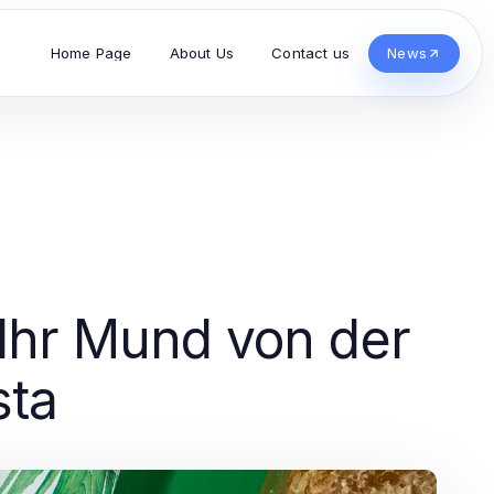
Home Page
About Us
Contact us
News
t Ihr Mund von der
sta