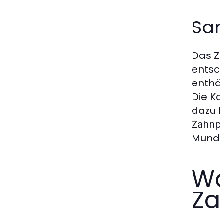
San
Das Z
entsc
enthä
Die K
dazu 
Zahnp
Mundg
Wa
Za