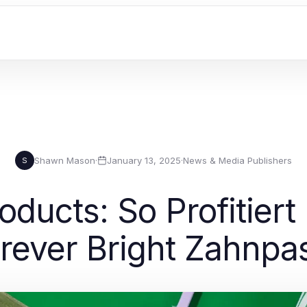
Shawn Mason
·
January 13, 2025
·
News & Media Publishers
S
oducts: So Profitier
rever Bright Zahnpa