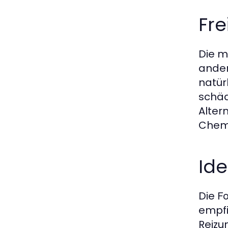
Fre
Die m
ander
natür
schäd
Alter
Chemi
Ide
Die
Fo
empfi
Reizu