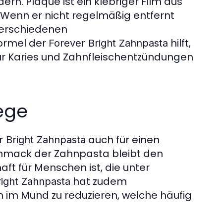
ern. Plaque ist ein klebriger Film aus
. Wenn er nicht regelmäßig entfernt
 verschiedenen
Formel der
hilft,
Forever Bright Zahnpasta
für Karies und Zahnfleischentzündungen
ege
auch für einen
r Bright Zahnpasta
hmack der Zahnpasta bleibt den
ft für Menschen ist, die unter
hat zudem
right Zahnpasta
en im Mund zu reduzieren, welche häufig
.