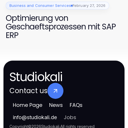
Business and Consumer Services
February 27, 2026
Optimierung von
Geschaeftsprozessen mit SAP
ERP
Studiokali
Contact us
Home Page
News
FAQs
Jobs
info
@
studiokali.de
Copyright
©
2026
Studiokali
.
All rights reserved