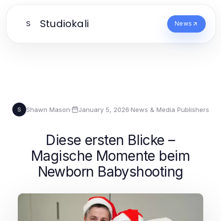
Studiokali
S
News
Shawn Mason
·
January 5, 2026
·
News & Media Publishers
S
Diese ersten Blicke –
Magische Momente beim
Newborn Babyshooting