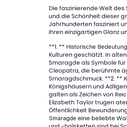
Die faszinierende Welt des
und die Schönheit dieser g
Jahrhunderten fasziniert 
ihren einzigartigen Glanz un
**1. **
Historische Bedeutung
Kulturen geschätzt. In alt
Smaragde als Symbole für 
Cleopatra, die berühmte ägy
Smaragdschmuck. **2. **
K
Königshäusern und Adligen
galten als Zeichen von Rei
Elizabeth Taylor trugen a
Öffentlichkeit Bewunderung 
eine beliebte Wa
Smaragde
und -halsketten sind bei S