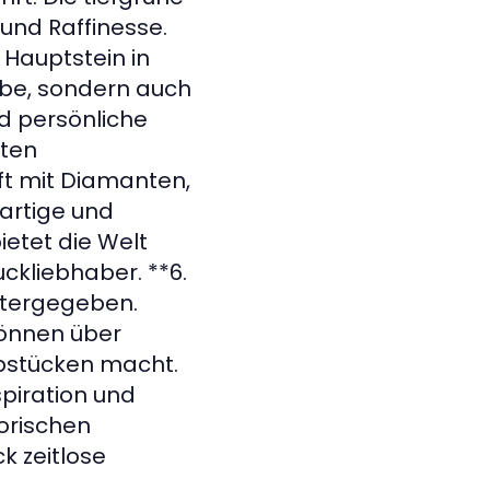
und Raffinesse.
Hauptstein in
abe, sondern auch
d persönliche
nten
t mit Diamanten,
artige und
ietet die Welt
ckliebhaber. **6.
itergegeben.
können über
rbstücken macht.
piration und
orischen
 zeitlose