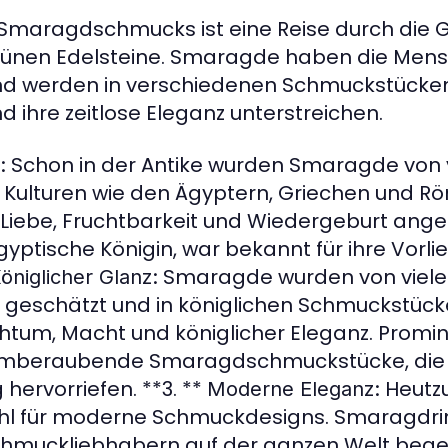
 Smaragdschmucks ist eine Reise durch die G
rünen Edelsteine. Smaragde haben die Mensc
und werden in verschiedenen Schmuckstücken
d ihre zeitlose Eleganz unterstreichen.
Schon in der Antike wurden Smaragde von
:
en Kulturen wie den Ägyptern, Griechen und 
Liebe, Fruchtbarkeit und Wiedergeburt ang
ptische Königin, war bekannt für ihre Vorlie
Smaragde wurden von viele
öniglicher Glanz:
 geschätzt und in königlichen Schmuckstück
chtum, Macht und königlicher Eleganz. Promi
temberaubende Smaragdschmuckstücke, die 
hervorriefen. **3. **
Heutzu
Moderne Eleganz:
hl für moderne Schmuckdesigns. Smaragdrin
chmuckliebhabern auf der ganzen Welt begeh