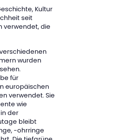
eschichte, Kultur
hheit seit
 verwendet, die
 verschiedenen
Römern wurden
esehen.
be für
n europäischen
en verwendet. Sie
nente wie
in der
tage bleibt
ge, -ohrringe
rt. Die tiefgrüne