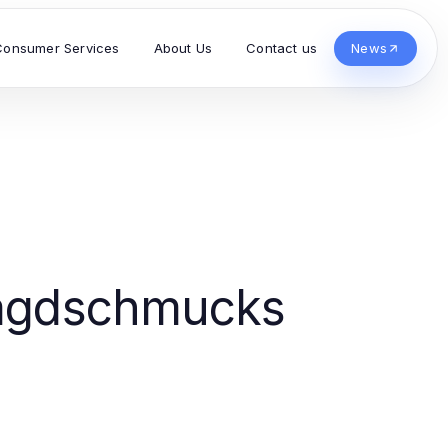
Consumer Services
About Us
Contact us
News
ragdschmucks