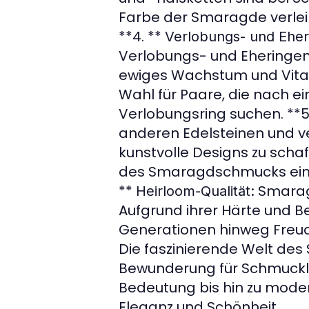
Farbe der Smaragde verlei
**4. **
Verlobungs- und Eher
Verlobungs- und Eheringen.
ewiges Wachstum und Vitali
Wahl für Paare, die nach 
Verlobungsring suchen. **5
anderen Edelsteinen und ve
kunstvolle Designs zu schaf
des Smaragdschmucks eine 
**
Smaragd
Heirloom-Qualität:
Aufgrund ihrer Härte und 
Generationen hinweg Freude
Die faszinierende Welt des
Bewunderung für Schmuckli
Bedeutung bis hin zu mode
Eleganz und Schönheit.