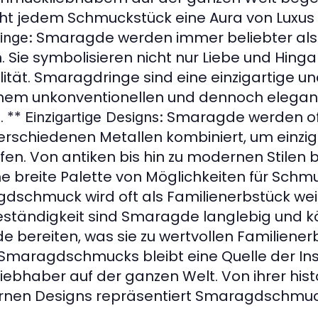
ht jedem Schmuckstück eine Aura von Luxus 
Smaragde werden immer beliebter als 
inge:
 Sie symbolisieren nicht nur Liebe und Hing
tät. Smaragdringe sind eine einzigartige un
einem unkonventionellen und dennoch elega
. **
Smaragde werden of
Einzigartige Designs:
rschiedenen Metallen kombiniert, um einzig
fen. Von antiken bis hin zu modernen Stilen b
breite Palette von Möglichkeiten für Schmu
schmuck wird oft als Familienerbstück we
Beständigkeit sind Smaragde langlebig und 
 bereiten, was sie zu wertvollen Familiene
 Smaragdschmucks bleibt eine Quelle der Ins
ebhaber auf der ganzen Welt. Von ihrer hist
rnen Designs repräsentiert Smaragdschmuck