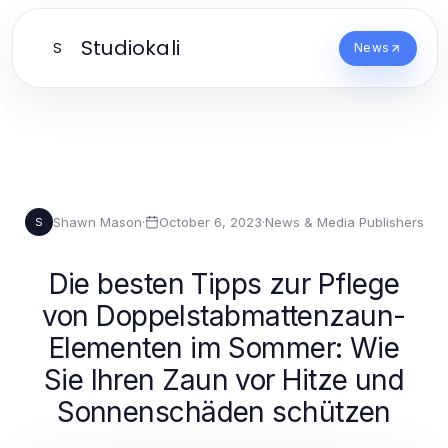
Studiokali
S
News
Shawn Mason
·
October 6, 2023
·
News & Media Publishers
S
Die besten Tipps zur Pflege
von Doppelstabmattenzaun-
Elementen im Sommer: Wie
Sie Ihren Zaun vor Hitze und
Sonnenschäden schützen