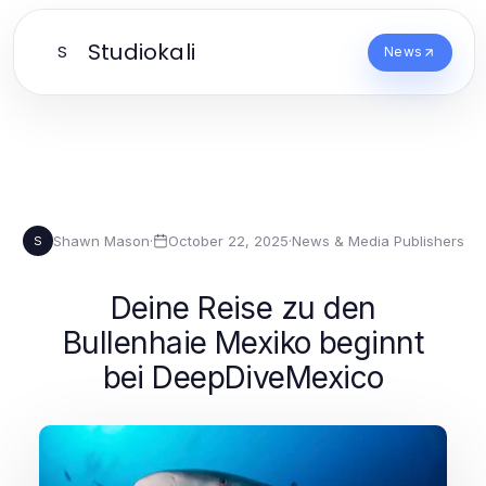
Studiokali
S
News
Shawn Mason
·
October 22, 2025
·
News & Media Publishers
S
Deine Reise zu den
Bullenhaie Mexiko beginnt
bei DeepDiveMexico