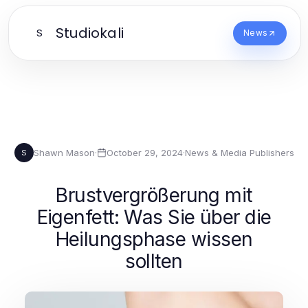
Studiokali
S
News
Shawn Mason
·
October 29, 2024
·
News & Media Publishers
S
Brustvergrößerung mit
Eigenfett: Was Sie über die
Heilungsphase wissen
sollten