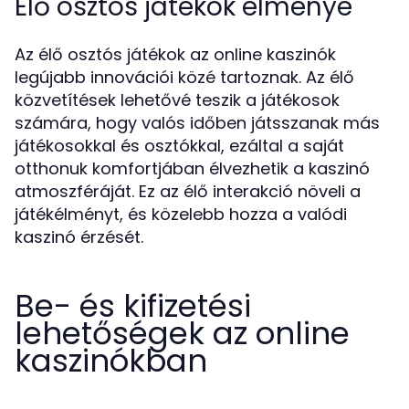
Élő osztós játékok élménye
Az élő osztós játékok az online kaszinók
legújabb innovációi közé tartoznak. Az élő
közvetítések lehetővé teszik a játékosok
számára, hogy valós időben játsszanak más
játékosokkal és osztókkal, ezáltal a saját
otthonuk komfortjában élvezhetik a kaszinó
atmoszféráját. Ez az élő interakció növeli a
játékélményt, és közelebb hozza a valódi
kaszinó érzését.
Be- és kifizetési
lehetőségek az online
kaszinókban