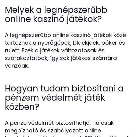
Melyek a legnépszerűbb
online kaszinó játékok?
A legnépszerűbb online kaszinó játékok közé
tartoznak a nyerőgépek, blackjack, póker és
rulett. Ezek a játékok változatosak és
szórakoztatóak, így sok játékos számára
vonzóak.
Hogyan tudom biztosítani a
pénzem védelmét játék
közben?
A pénze védelmét biztosíthatja, ha csak
megbízható és szabályozott online